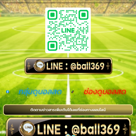
กลุ่มดูบอลสด
ช่องดูบอลสด
ติดตามข่าวสารเพิ่มเติมได้เลยที่ช่องทางออนไลน์